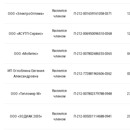
Является
ООО «ЭлектроОптима»
П-212-001659161058-0371
1
членом
Является
ООО «АСУТП-Сервис»
П-212-006950096510-0368
1
членом
Является
ООО «Мобитес»
П-212-007802686355-0365
0
членом
ИП Оглоблина Евгения
Является
П-212-772881963606-0362
0
Александровна
членом
Является
ООО «Тепломер М»
П-212-007802379788-0948
2
членом
Является
ООО «ЗОДИАК 2035»
П-212-005031114688-0941
2
членом