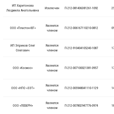
ИП Харитонова
Исключен
П-212-081406381261-1092
2
Людмила Анатольевна
Является
ООО «Пластон-ЮГ»
П-212-006167110210-0812
0
членом
ИП Эприков Олег
Является
П-212-910404105240-1087
1
Олегович
членом
Является
ООО «Космос»
П-212-007100021381-0957
1
членом
Является
ООО «НПО «ЗЭТ»
П-212-005948041110-1129
1
членом
Является
ООО «ЛЕБЕРН»
П-212-007802947776-0974
1
членом