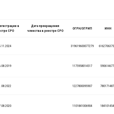
егистрации в
Дата прекращения
ОГРН/ОГРИП
ИНН
стре СРО
членства в реестре СРО
5.11.2024
319619600077279
6162706375
6.08.2019
1175958014517
590614677
1.08.2022
1227800095907
780171487
7.08.2020
1101841006904
184101454