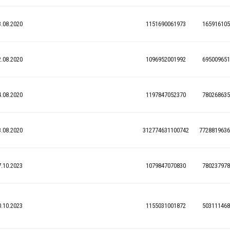
3.08.2020
1151690061973
165916105
2.08.2020
1096952001992
695009651
4.08.2020
1197847052370
780268635
3.08.2020
312774631100742
7728819636
7.10.2023
1079847070830
780237978
0.10.2023
1155031001872
503111468