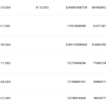
5.10.2024
01.10.2025
324508100587754
0814063812
9.11.2022
1136195000589
616711021
7.09.2024
324911200085605
9104041052
7.11.2023
1227100006286
710002138
4.04.2025
1115948001531
594804111
8.12.2023
1237800140600
780294777