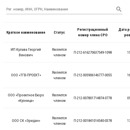
Рег. номер, ИНН, ОГРН, Наименование
Регистрационный
Дата р
Краткое наименование
Статус
номер члена СРО
рее
ИП Кулава Георгий
Является
П-212-616270637549-1098
1
Венович
членом
Является
ООО «ТГВ-ПРОЕКТ»
П-212-005906146777-0055
1
членом
ООО «Проектное Бюро
Является
П-212-007801714874-0778
0
«Кузница»
членом
Является
ООО СК «Эридан»
П-212-001841014540-0378
1
членом